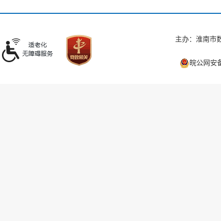
主办：淮南市数
皖公网安备 