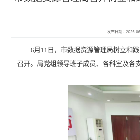
发布日期：2026-06-1
6
月
11
日，
市数据资源管理
局
树立和践
召开。
局党组
领导
班子成员、各科室及各