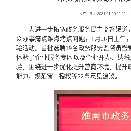
发布日期：2024-01-29 11:25
为进一步拓宽政务服务民主监督渠道
众办事痛点难点堵点问题，
1
月
26
日上午
验活动。首批选聘
19
名政务服务监督员暨
体验了企业服务专区以及企业开办、纳税
验，围绕进一步优化提升营商环境，提升
能力、规范窗口授权等
22
条意见建议。