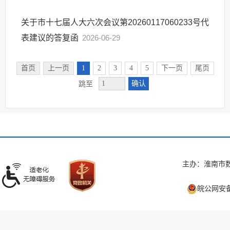
关于市十七届人大六次会议第20260117060233号代
表建议的答复函
2026-06-29
首页
上一页
1
2
3
4
5
下一页
尾页
确认
跳至
主办：淮南市数
皖公网安备 