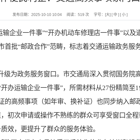
发布日期：2025-10-10 10:04
阅读：
519
次
字号：
[大]
[ 中 ]
[ 小 ]
运输企业一件事
”“
开办机动车修理店一件事
”
以及
市首批
“
邮政合作
”
范畴，标志着交通运输政务服
升级为政务服务窗口。市交通局深入贯彻国务院
“
开办运输企业一件事
”
，所需材料从
27
份精简至
1
证的高频事项（如年审、换补证）也同步纳入邮
道，初次申请或操作不熟练的群众可享受窗口全程
务质效，更提升了群众的服务体验。