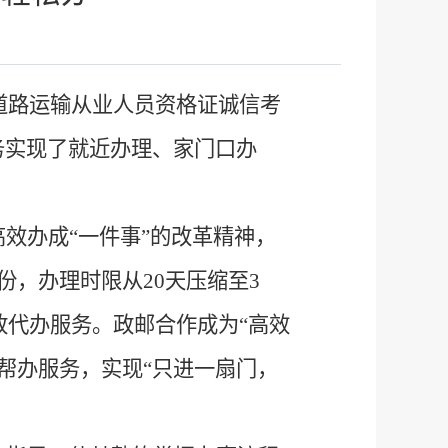
道路运输从业人员资格证诚信考
务实现了就近办理、家门口办
高效办成
“
一件事
”
的改革精神，
份，办理时限从
20
天压缩至
3
政代办服务。政邮合作成为
“
高效
帮办服务，实现
“
只进一扇门，