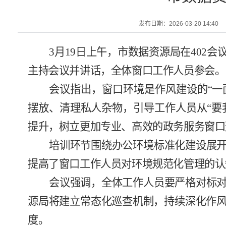
发布日期：2026-03-20 14:40
3
月
19
日
上午
，市数据资源局
在
402
会
主持会议并讲话，全体窗口工作人员参会。
会议指出，窗口环境是作风建设的
“
一
摆放、清理私人杂物，引导工作人员从
“
要
提升，树立
更加
专业、高效的政务
服务窗口
培训环节围绕办公环境标准化建设展
提高了窗口工作人员对环境规范化管理的认
会议强调，全体工作人员要严格对标
源
局将建立常态化巡查机制，持续深化作
度。