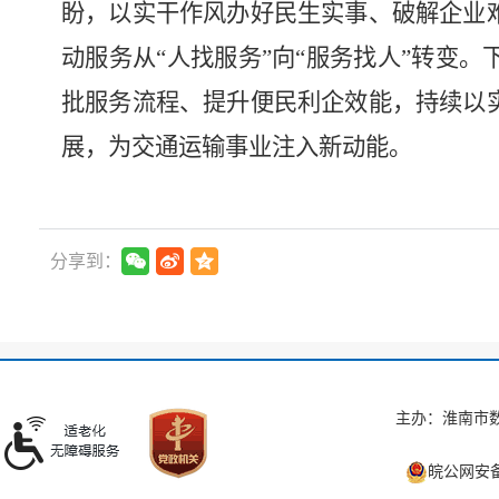
盼，以实干作风办好民生实事、破解企业
动服务从
“
人找服务
”
向
“
服务找人
”
转变。
批服务流程、提升便民利企效能，持续以
展，为交通运输事业注入新动能。
分享到：
主办：淮南市数
皖公网安备 