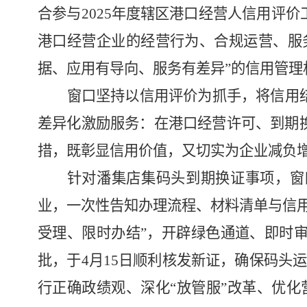
合参与
2025
年度辖区港口经营人信用评价
港口经营企业的经营行为、合规运营、服
据、应用有导向、服务有差异
”
的信用管理
窗口坚持以信用评价为抓手，将信用
差异化激励服务：在港口经营许可、到期
措，既彰显信用价值，又切实为企业减负
针对潘集店集码头到期换证事项，窗
业，一次性告知办理流程、材料清单与信
受理、限时办结
”
，开辟绿色通道、即时
批，于
4
月
15
日顺利核发新证，确保码头
行正确政绩观、深化
“
放管服
”
改革、优化