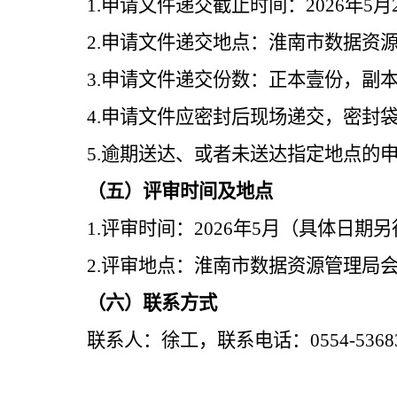
1.
申请文件递交截止时间：
2026
年
5
月
2.
申请文件递交地点：
淮南市数据资
3.
申请文件递交份数：正本壹份，副
4.
申请文件应密封后现场递交，密封
5.
逾期送达、或者未送达指定地点的
（五）评审时间及地点
1.
评审时间：
2026
年
5
月（具体日期另
2.
评审地点：
淮南市数据资源管理局
（六）联系方式
联系人：
徐工
，联系电话：
055
4
-
5368