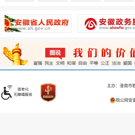
主办：淮南市数
皖公网安备 